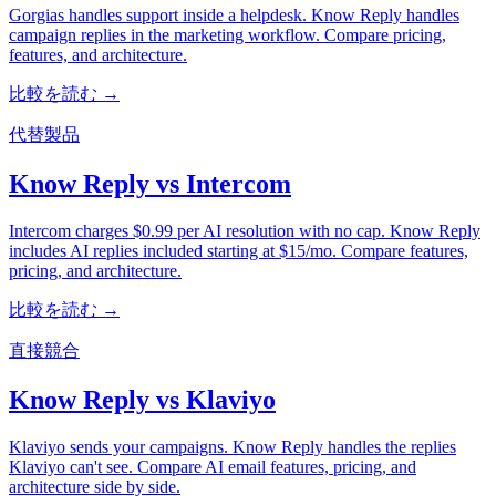
Gorgias handles support inside a helpdesk. Know Reply handles
campaign replies in the marketing workflow. Compare pricing,
features, and architecture.
比較を読む →
代替製品
Know Reply vs Intercom
Intercom charges $0.99 per AI resolution with no cap. Know Reply
includes AI replies included starting at $15/mo. Compare features,
pricing, and architecture.
比較を読む →
直接競合
Know Reply vs Klaviyo
Klaviyo sends your campaigns. Know Reply handles the replies
Klaviyo can't see. Compare AI email features, pricing, and
architecture side by side.