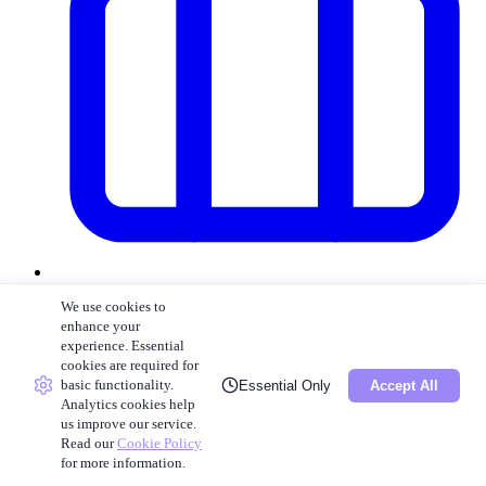
マルチブランド向け
We use cookies to
enhance your
ポリシー
experience. Essential
cookies are required for
basic functionality.
Essential Only
Accept All
Analytics cookies help
us improve our service.
Read our
Cookie Policy
for more information.