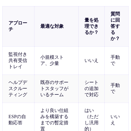
質問
量を処
に回
アプロー
最適な対象
理でき
答す
チ
るか？
る
か？
監視付き
小規模スト
手動
共有受信
いいえ
ア、少量
で
トレイ
ヘルプデ
既存のサポー
シート
手動
スクルー
トスタッフが
の追加
で
ティング
いるチーム
で対応
より良い仕組
はい
ESPの自
みを構築する
（ただ
いい
動応答
までの暫定措
し汎用
え
置
的）