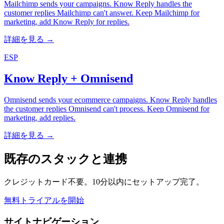
Mailchimp sends your campaigns. Know Reply handles the
customer replies Mailchimp can't answer. Keep Mailchimp for
marketing, add Know Reply for replies.
詳細を見る →
ESP
Know Reply + Omnisend
Omnisend sends your ecommerce campaigns. Know Reply handles
the customer replies Omnisend can't process. Keep Omnisend for
marketing, add replies.
詳細を見る →
既存のスタックと連携
クレジットカード不要。10分以内にセットアップ完了。
無料トライアルを開始
サイトナビゲーション