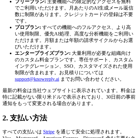
フリープラン:
主要機能への限定的なアクセスを無料
でご利用いただけます。月あたりのAI生成メール返信
数に制限があります。クレジットカードの登録は不要
です。
プロプラン:
すべての機能へのフルアクセス、より高
い使用制限、優先AI処理、高度な分析機能をご利用い
ただけます。月額または年額の請求サイクルからお選
びいただけます。
エンタープライズプラン:
大量利用が必要な組織向け
のカスタム料金プランです。専任サポート、カスタム
インテグレーション、SSO、カスタマイズされた使用
制限が含まれます。お見積りについては
support@knowreply.ai
までお問い合わせください。
最新の料金は当社ウェブサイトに表示されています。料金は
特に記載がない限り米ドルで表示されており、30日前の事前
通知をもって変更される場合があります。
2. 支払い方法
すべての支払いは
Stripe
を通じて安全に処理されます。